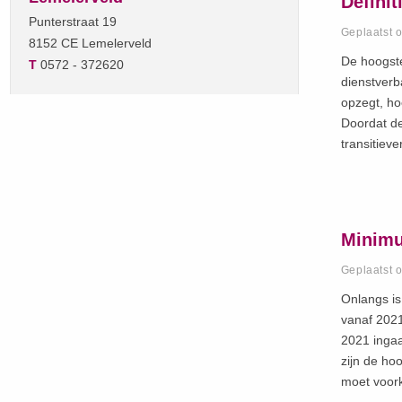
Definit
Punterstraat 19
Geplaatst 
8152 CE Lemelerveld
De hoogste
T
0572 - 372620
dienstverb
opzegt, ho
Doordat de
transitiev
Minimu
Geplaatst 
Onlangs is
vanaf 2021
2021 ingaa
zijn de ho
moet voor