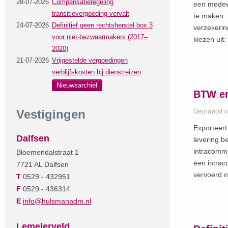
28-07-2026
Compensatieregeling
een medewe
transitievergoeding vervalt
te maken. 
24-07-2026
Definitief geen rechtsherstel box 3
verzekerin
voor niet-bezwaarmakers (2017–
kiezen uit
2020)
21-07-2026
Vrijgestelde vergoedingen
verblijfskosten bij dienstreizen
Nieuwsarchief
BTW en
Vestigingen
Geplaatst 
Exporteert
Dalfsen
levering b
intracommu
Bloemendalstraat 1
een intrac
7721 AL Dalfsen
vervoerd n
T
0529 - 432951
F
0529 - 436314
E
info@hulsmanadm.nl
Lemelerveld