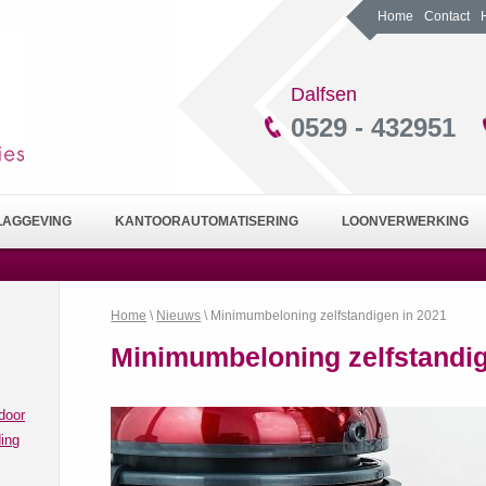
Home
Contact
Dalfsen
0529 - 432951
LAGGEVING
KANTOORAUTOMATISERING
LOONVERWERKING
Home
\
Nieuws
\ Minimumbeloning zelfstandigen in 2021
Minimumbeloning zelfstandig
door
ing