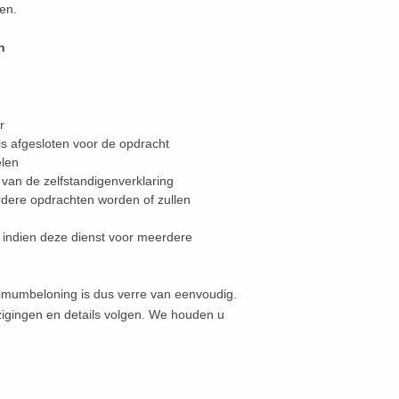
en.
n
r
is afgesloten voor de opdracht
elen
 van de zelfstandigenverklaring
erdere opdrachten worden of zullen
t indien deze dienst voor meerdere
imumbeloning is dus verre van eenvoudig.
jzigingen en details volgen. We houden u