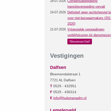
28-07-2026
Compensatieregeling
transitievergoeding vervalt
24-07-2026
Definitief geen rechtsherstel b
voor niet-bezwaarmakers (201
2020)
21-07-2026
Vrijgestelde vergoedingen
verblijfskosten bij dienstreizen
Nieuwsarchief
Vestigingen
Dalfsen
Bloemendalstraat 1
7721 AL Dalfsen
T
0529 - 432951
F
0529 - 436314
E
info@hulsmanadm.nl
Lemelerveld