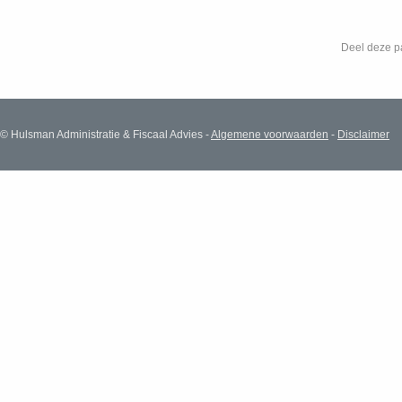
Deel deze p
© Hulsman Administratie & Fiscaal Advies -
Algemene voorwaarden
-
Disclaimer