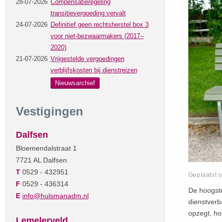
28-07-2026
Compensatieregeling
transitievergoeding vervalt
24-07-2026
Definitief geen rechtsherstel box 3
voor niet-bezwaarmakers (2017–
2020)
21-07-2026
Vrijgestelde vergoedingen
verblijfskosten bij dienstreizen
Nieuwsarchief
Vestigingen
Dalfsen
Bloemendalstraat 1
7721 AL Dalfsen
T
0529 - 432951
Geplaatst 
F
0529 - 436314
De hoogste
E
info@hulsmanadm.nl
dienstverb
opzegt, ho
Lemelerveld