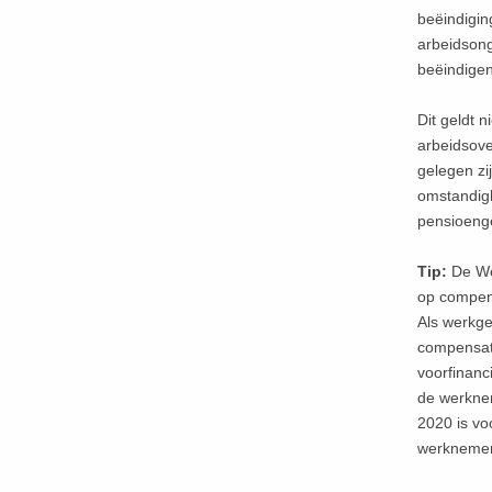
beëindigi
arbeidson
beëindigen
Dit geldt 
arbeidsove
gelegen zi
omstandigh
pensioenger
Tip:
De We
op compens
Als werkge
compensati
voorfinanci
de werknem
2020 is vo
werknemer 