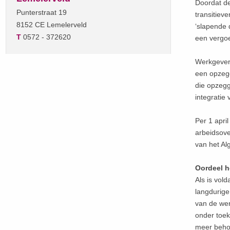
Doordat de
Punterstraat 19
transitiev
8152 CE Lemelerveld
‘slapende 
T
0572 - 372620
een vergo
Werkgevers
een opzeg
die opzegg
integratie
Per 1 apri
arbeidsove
van het Al
Oordeel h
Als is vol
langdurige
van de wer
onder toek
meer behoe