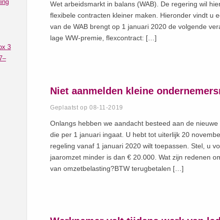
ing
Wet arbeidsmarkt in balans (WAB). De regering wil hie
flexibele contracten kleiner maken. Hieronder vindt u 
van de WAB brengt op 1 januari 2020 de volgende vera
lage WW-premie, flexcontract: […]
ox 3
7–
Niet aanmelden kleine ondernemers
Geplaatst op 08-11-2019
Onlangs hebben we aandacht besteed aan de nieuwe 
die per 1 januari ingaat. U hebt tot uiterlijk 20 nove
regeling vanaf 1 januari 2020 wilt toepassen. Stel, u 
jaaromzet minder is dan € 20.000. Wat zijn redenen om t
van omzetbelasting?BTW terugbetalen […]