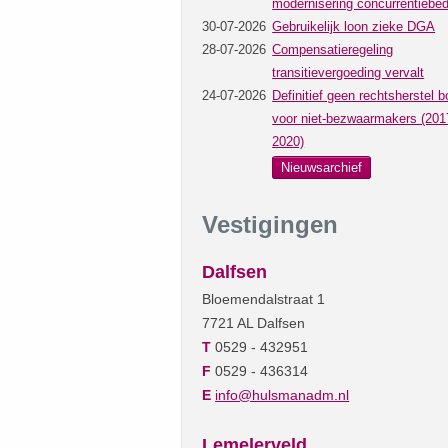
modernisering concurrentiebed
30-07-2026
Gebruikelijk loon zieke DGA
28-07-2026
Compensatieregeling
transitievergoeding vervalt
24-07-2026
Definitief geen rechtsherstel b
voor niet-bezwaarmakers (201
2020)
Nieuwsarchief
Vestigingen
Dalfsen
Bloemendalstraat 1
7721 AL Dalfsen
T
0529 - 432951
F
0529 - 436314
E
info@hulsmanadm.nl
Lemelerveld