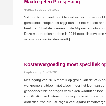
Maatregelen Prinsjesdag
Geplaatst op 17-09-2015
Volgens het Kabinet ‘heeft Nederland zich ontworsteld a
gemiddelde koopkracht krijgt dan ook het meeste aand
heeft het Nibud de plannen uit de Miljonenennota voo
Deze maatregelen hebben in 2016 mogelijk gevolgen v
salaris voor werkenden wordt […]
Kostenvergoeding moet specifiek o
Geplaatst op 15-09-2015
Met ingang van 2016 moet u op grond van de WAS op d
werknemers uitdeelt, niet alleen meer het loon van d
gespecificeerde bedragen vermelden waaruit dit loon i
specificatie van kostenvergoedingen die niet naast he
onderdeel van zijn. De regels voor aparte kostenverg