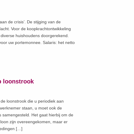
an de crisis’. De stijging van de
acht. Voor de koopkrachtontwikkeling
r diverse huishoudens doorgerekend.
oor uw portemonnee. Salaris: het netto
p loonstrook
e loonstrook die u periodiek aan
e werknemer staan, u moet ook de
s samengesteld. Het gaat hierbij om de
t loon zijn overeengekomen, maar er
oedingen […]