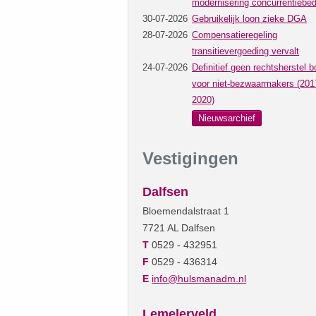
modernisering concurrentiebed
30-07-2026
Gebruikelijk loon zieke DGA
28-07-2026
Compensatieregeling
transitievergoeding vervalt
24-07-2026
Definitief geen rechtsherstel b
voor niet-bezwaarmakers (201
2020)
Nieuwsarchief
Vestigingen
Dalfsen
Bloemendalstraat 1
7721 AL Dalfsen
T
0529 - 432951
F
0529 - 436314
E
info@hulsmanadm.nl
Lemelerveld