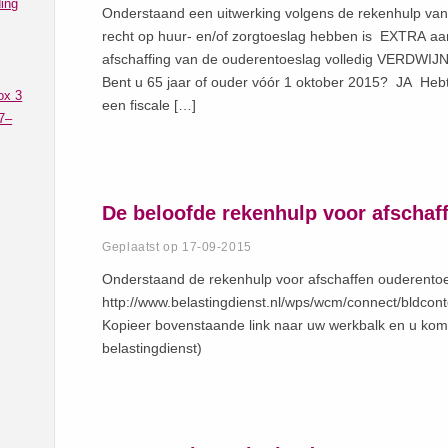
ing
Onderstaand een uitwerking volgens de rekenhulp van
recht op huur- en/of zorgtoeslag hebben is EXTRA aa
afschaffing van de ouderentoeslag volledig VERDWIJNE
Bent u 65 jaar of ouder vóór 1 oktober 2015? JA Hebt 
ox 3
een fiscale […]
7–
De beloofde rekenhulp voor afschaf
Geplaatst op 17-09-2015
Onderstaand de rekenhulp voor afschaffen ouderento
http://www.belastingdienst.nl/wps/wcm/connect/bldco
Kopieer bovenstaande link naar uw werkbalk en u komt
belastingdienst)