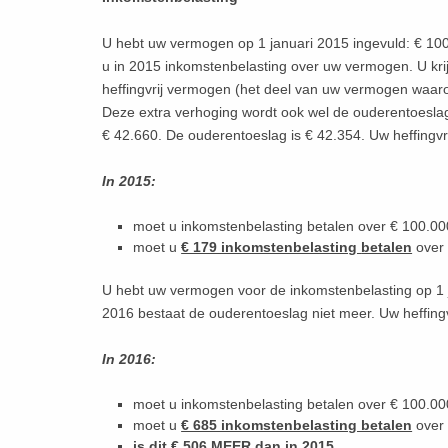
U hebt uw vermogen op 1 januari 2015 ingevuld: € 100
u in 2015 inkomstenbelasting over uw vermogen. U krij
heffingvrij vermogen (het deel van uw vermogen waarov
Deze extra verhoging wordt ook wel de ouderentoeslag
€ 42.660. De ouderentoeslag is € 42.354. Uw heffingvr
In 2015:
moet u inkomstenbelasting betalen over € 100.00
moet u
€ 179 inkomstenbelasting
betalen
over
U hebt uw vermogen voor de inkomstenbelasting op 1 
2016 bestaat de ouderentoeslag niet meer. Uw heffing
In 2016:
moet u inkomstenbelasting betalen over € 100.00
moet u
€ 685 inkomstenbelasting betalen
over
is dit € 506
MEER
dan in 2015