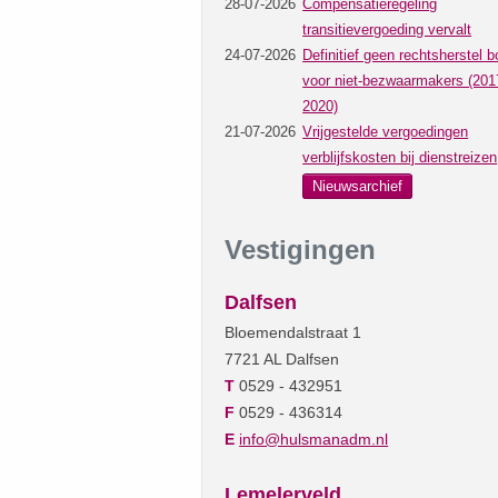
28-07-2026
Compensatieregeling
transitievergoeding vervalt
24-07-2026
Definitief geen rechtsherstel b
voor niet-bezwaarmakers (201
2020)
21-07-2026
Vrijgestelde vergoedingen
verblijfskosten bij dienstreizen
Nieuwsarchief
Vestigingen
Dalfsen
Bloemendalstraat 1
7721 AL Dalfsen
T
0529 - 432951
F
0529 - 436314
E
info@hulsmanadm.nl
Lemelerveld