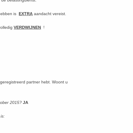
de belastingdienst.
 hebben is
EXTRA
aandacht vereist.
olledig
VERDWIJNEN
!
 geregistreerd partner hebt. Woont u
ktober 2015?
JA
is: