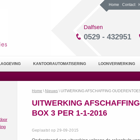
Home
Contact
Dalfsen
0529 - 432951
LAGGEVING
KANTOORAUTOMATISERING
LOONVERWERKING
Home
\
Nieuws
\ UITWERKING AFSCHAFFING OUDERENTOESL
UITWERKING AFSCHAFFIN
BOX 3 PER 1-1-2016
door
ing
Geplaatst op 29-09-2015