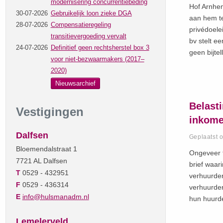
modernisering concurrentiebeding
Hof Arnhem
30-07-2026
Gebruikelijk loon zieke DGA
aan hem te
28-07-2026
Compensatieregeling
privédoele
transitievergoeding vervalt
bv stelt e
24-07-2026
Definitief geen rechtsherstel box 3
geen bijtel
voor niet-bezwaarmakers (2017–
2020)
Nieuwsarchief
Belast
Vestigingen
inkome
Dalfsen
Geplaatst 
Bloemendalstraat 1
Ongeveer 
7721 AL Dalfsen
brief waar
T
0529 - 432951
verhuurder
F
0529 - 436314
verhuurder
E
info@hulsmanadm.nl
hun huurde
Lemelerveld