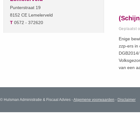
Punterstraat 19
8152 CE Lemelerveld
(Schijn
T
0572 - 372620
Geplaatst 
Enige bew
zzp-ers in
DGB2014/ 
Volksgezon
van een a
© Hulsman Administratie & Fiscaal Advies -
Algemene voorwaarden
-
Disclaimer