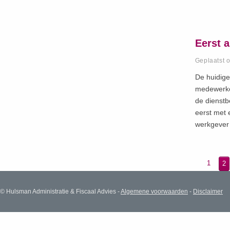
Eerst 
Geplaatst 
De huidige
medewerker
de dienstb
eerst met 
werkgever 
1
2
© Hulsman Administratie & Fiscaal Advies -
Algemene voorwaarden
-
Disclaimer