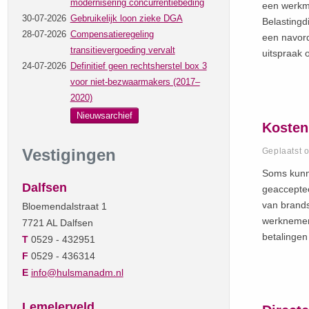
modernisering concurrentiebeding
een werkma
30-07-2026
Gebruikelijk loon zieke DGA
Belastingd
28-07-2026
Compensatieregeling
een navord
transitievergoeding vervalt
uitspraak 
24-07-2026
Definitief geen rechtsherstel box 3
voor niet-bezwaarmakers (2017–
2020)
Nieuwsarchief
Kosten
Vestigingen
Geplaatst 
Soms kunne
Dalfsen
geacceptee
van brands
Bloemendalstraat 1
werknemer.
7721 AL Dalfsen
betalingen
T
0529 - 432951
F
0529 - 436314
E
info@hulsmanadm.nl
Lemelerveld