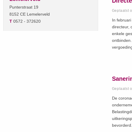
Directe
Punterstraat 19
Geplaatst 
8152 CE Lemelerveld
In februar
T
0572 - 372620
directeur,
enkele ges
ontbinden.
vergoeding
Sanerin
Geplaatst 
De coronac
ondernemer
Belastingd
uitkerings
bevorderd.