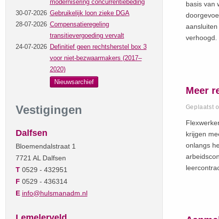
modernisering concurrentiebeding
basis van 
30-07-2026
Gebruikelijk loon zieke DGA
doorgevoer
28-07-2026
Compensatieregeling
aansluiten
transitievergoeding vervalt
verhoogd.
24-07-2026
Definitief geen rechtsherstel box 3
voor niet-bezwaarmakers (2017–
2020)
Nieuwsarchief
Meer re
Vestigingen
Geplaatst 
Flexwerker
Dalfsen
krijgen me
onlangs he
Bloemendalstraat 1
arbeidscon
7721 AL Dalfsen
leercontr
T
0529 - 432951
F
0529 - 436314
E
info@hulsmanadm.nl
Lemelerveld