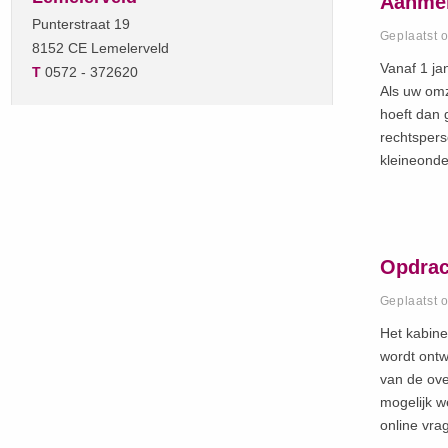
Aanmel
Punterstraat 19
Geplaatst 
8152 CE Lemelerveld
Vanaf 1 ja
T
0572 - 372620
Als uw omze
hoeft dan 
rechtspers
kleineond
Opdrac
Geplaatst 
Het kabine
wordt ontw
van de ove
mogelijk w
online vra