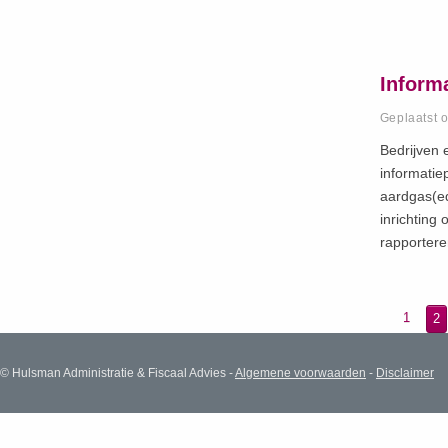
Informa
Geplaatst 
Bedrijven 
informatiep
aardgas(eq
inrichting 
rapporter
1
2
© Hulsman Administratie & Fiscaal Advies -
Algemene voorwaarden
-
Disclaimer