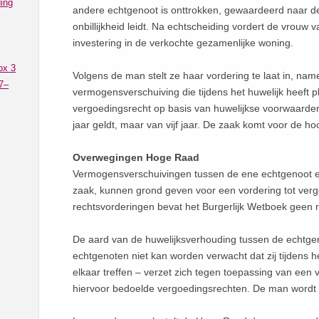
ing
andere echtgenoot is onttrokken, gewaardeerd naar de d
onbillijkheid leidt. Na echtscheiding vordert de vrou
investering in de verkochte gezamenlijke woning.
ox 3
Volgens de man stelt ze haar vordering te laat in, name
7–
vermogensverschuiving die tijdens het huwelijk heeft 
vergoedingsrecht op basis van huwelijkse voorwaarden 
jaar geldt, maar van vijf jaar. De zaak komt voor de ho
Overwegingen Hoge Raad
Vermogensverschuivingen tussen de ene echtgenoot e
zaak, kunnen grond geven voor een vordering tot vergo
rechtsvorderingen bevat het Burgerlijk Wetboek geen r
De aard van de huwelijksverhouding tussen de echtge
echtgenoten niet kan worden verwacht dat zij tijdens 
elkaar treffen – verzet zich tegen toepassing van een ve
hiervoor bedoelde vergoedingsrechten. De man wordt in