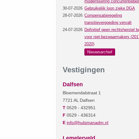
modernisering concurrentiebed
30-07-2026
Gebruikelijk loon zieke DGA
28-07-2026
Compensatieregeling
transitievergoeding vervalt
24-07-2026
Definitief geen rechtsherstel b
voor niet-bezwaarmakers (201
2020)
Nieuwsarchief
Vestigingen
Dalfsen
Bloemendalstraat 1
7721 AL Dalfsen
T
0529 - 432951
F
0529 - 436314
E
info@hulsmanadm.nl
Lemelerveld