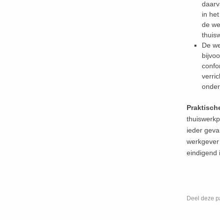
daarv
in he
de wer
thuis
De we
bijvo
confo
verric
onder
Praktisch
thuiswerkp
ieder geva
werkgever 
eindigend i
Deel deze p