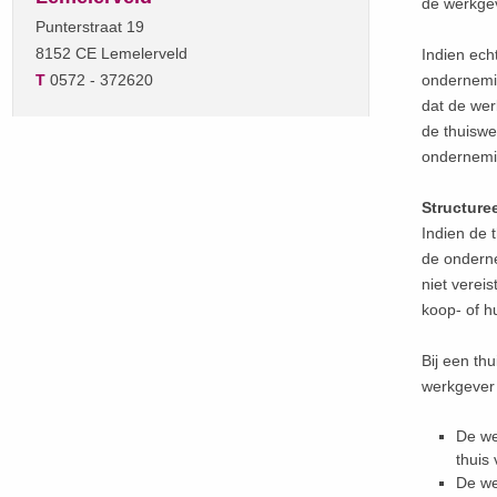
de werkge
Punterstraat 19
8152 CE Lemelerveld
Indien ech
T
0572 - 372620
ondernemin
dat de wer
de thuiswe
ondernemi
Structure
Indien de 
de onderne
niet vereis
koop- of h
Bij een th
werkgever 
De we
thuis 
De we