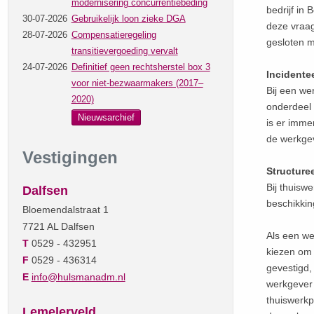
modernisering concurrentiebeding
bedrijf in
30-07-2026
Gebruikelijk loon zieke DGA
deze vraag
28-07-2026
Compensatieregeling
gesloten m
transitievergoeding vervalt
24-07-2026
Definitief geen rechtsherstel box 3
Incidente
voor niet-bezwaarmakers (2017–
Bij een we
2020)
onderdeel 
Nieuwsarchief
is er imme
de werkgev
Vestigingen
Structure
Bij thuisw
Dalfsen
beschikki
Bloemendalstraat 1
7721 AL Dalfsen
Als een wer
T
0529 - 432951
kiezen om 
F
0529 - 436314
gevestigd, 
E
info@hulsmanadm.nl
werkgever 
thuiswerkp
Lemelerveld