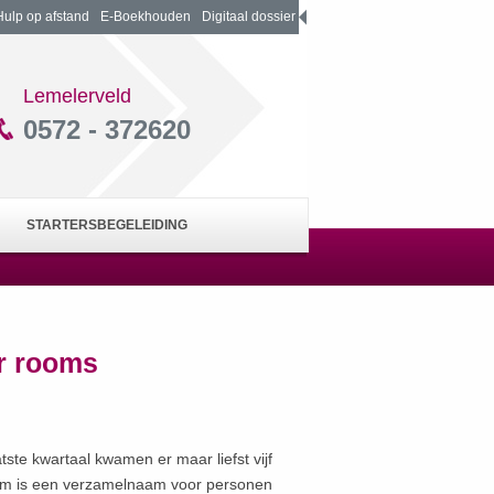
Hulp op afstand
E-Boekhouden
Digitaal dossier
Lemelerveld
0572 - 372620
STARTERSBEGELEIDING
er rooms
ste kwartaal kwamen er maar liefst vijf
room is een verzamelnaam voor personen