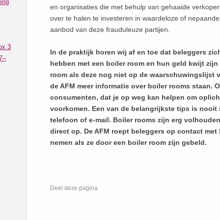
ing
en organisaties die met behulp van gehaaide verkoper
over te halen te investeren in waardeloze of nepaande
aanbod van deze frauduleuze partijen.
ox 3
In de praktijk horen wij af en toe dat beleggers zich
7–
hebben met een boiler room en hun geld kwijt zijn 
room als deze nog niet op de waarschuwingslijst
de AFM meer informatie over boiler rooms staan. 
consumenten, dat je op weg kan helpen om oplicht
voorkomen. Een van de belangrijkste tips is nooit
telefoon of e-mail. Boiler rooms zijn erg volhoude
direct op. De AFM roept beleggers op contact met
nemen als ze door een boiler room zijn gebeld.
Deel deze pagina