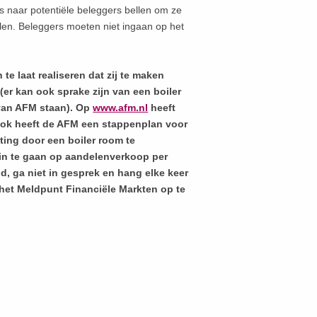
s naar potentiële beleggers bellen om ze
len. Beleggers moeten niet ingaan op het
 te laat realiseren dat zij te maken
(er kan ook sprake zijn van een boiler
 van AFM staan). Op
www.afm.nl
heeft
Ook heeft de AFM een stappenplan voor
ing door een boiler room te
 in te gaan op aandelenverkoop per
nd, ga niet in gesprek en hang elke keer
 het Meldpunt Financiële Markten op te