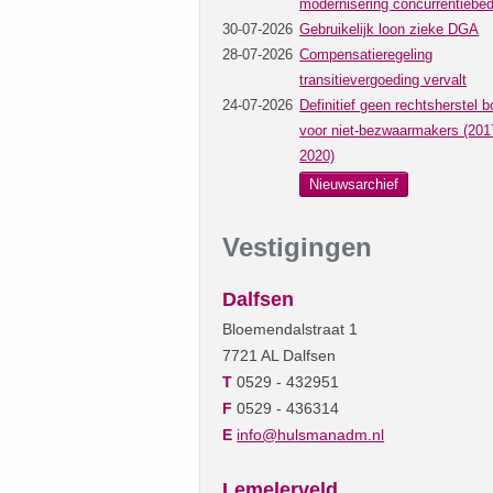
modernisering concurrentiebed
30-07-2026
Gebruikelijk loon zieke DGA
28-07-2026
Compensatieregeling
transitievergoeding vervalt
24-07-2026
Definitief geen rechtsherstel b
voor niet-bezwaarmakers (201
2020)
Nieuwsarchief
Vestigingen
Dalfsen
Bloemendalstraat 1
7721 AL Dalfsen
T
0529 - 432951
F
0529 - 436314
E
info@hulsmanadm.nl
Lemelerveld