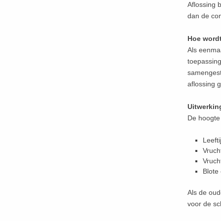
Aflossing 
dan de con
Hoe wordt
Als eenmaa
toepassin
samengeste
aflossing 
Uitwerkin
De hoogte 
Leefti
Vruch
Vruch
Blote
Als de oud
voor de sc