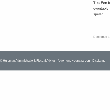
Tip:
Een be
eventuele 
spelen.
Deel deze p
© Hulsman Administratie & Fiscaal Advies -
Algemene voorwaarden
-
Disclaimer