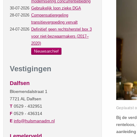
modernisering concurrentiebeding
30-07-2026
Gebruikelijk loon zieke DGA
28-07-2026
Compensatieregeling
transitievergoeding vervalt
24-07-2026
Definitief geen rechtsherstel box 3
voor niet-bezwaarmakers (2017–
2020)
Nieuwsarchief
Vestigingen
Dalfsen
Bloemendalstraat 1
7721 AL Dalfsen
T
0529 - 432951
Geplaatst 
F
0529 - 436314
Bij de ver
E
info@hulsmanadm.nl
renteloos,
aanleiding 
Lemelerveld