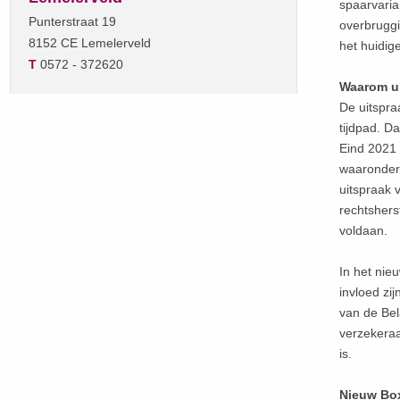
spaarvaria
Punterstraat 19
overbruggi
8152 CE Lemelerveld
het huidige
T
0572 - 372620
Waarom ui
De uitspra
tijdpad. D
Eind 2021 
waaronder 
uitspraak
rechtshers
voldaan.
In het nie
invloed zi
van de Bel
verzekeraa
is.
Nieuw Box