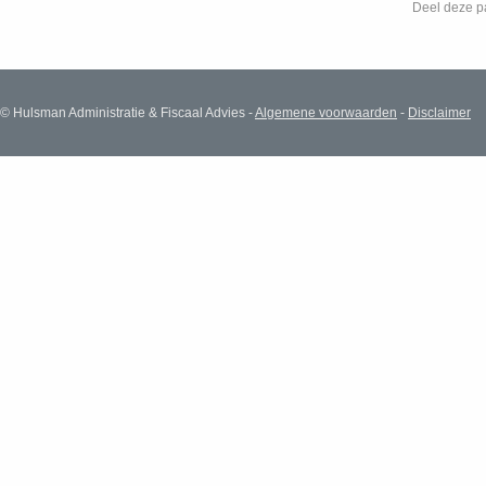
Deel deze p
© Hulsman Administratie & Fiscaal Advies -
Algemene voorwaarden
-
Disclaimer