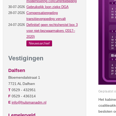
modernisering concurrentiebeding
30-07-2026
Gebruikelijk loon zieke DGA
28-07-2026
Compensatieregeling
transitievergoeding vervalt
24-07-2026
Definitief geen rechtsherstel box 3
voor niet-bezwaarmakers (2017–
2020)
Nieuwsarchief
Vestigingen
Dalfsen
Bloemendalstraat 1
7721 AL Dalfsen
T
0529 - 432951
Geplaatst 
F
0529 - 436314
Het kabine
E
info@hulsmanadm.nl
coalitieak
besloten o
Lemelerveld