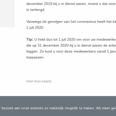
december 2019 bij u in dienst waren, moest u dat voor
is verlengd.
Vanwege de gevolgen van het coronavirus heeft het kab
1 juli 2020.
Tip:
U hebt dus tot 1 juli 2020 om voor uw medewerker
die op 31 december 2020 bij u in dienst waren de arbei
leggen. Zo kunt u voor deze medewerkers vanaf 1 jan
toepassen.
Deel deze pagina
ne voorwaarden
-
Disclaimer
 bezoek aan onze website zo makkelijk mogelijk te maken. Wij slaan ge