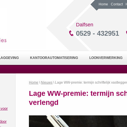
Home
Contact
Dalfsen
0529 - 432951
LAGGEVING
KANTOORAUTOMATISERING
LOONVERWERKING
Home
\
Nieuws
\ Lage WW-premie: termijn schriftelijk vastlegg
Lage WW-premie: termijn schr
verlengd
 voor
door