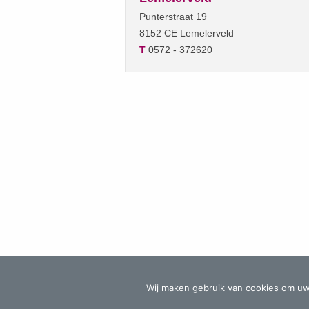
Punterstraat 19
8152 CE Lemelerveld
T
0572 - 372620
© Hulsman Administratie & Fiscaal Advies -
Algeme
Wij maken gebruik van cookies om uw