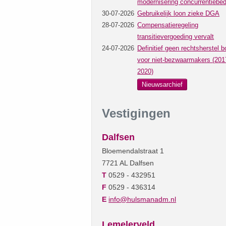
modernisering concurrentiebed
30-07-2026
Gebruikelijk loon zieke DGA
28-07-2026
Compensatieregeling
transitievergoeding vervalt
24-07-2026
Definitief geen rechtsherstel b
voor niet-bezwaarmakers (201
2020)
Nieuwsarchief
Vestigingen
Dalfsen
Bloemendalstraat 1
7721 AL Dalfsen
T
0529 - 432951
F
0529 - 436314
E
info@hulsmanadm.nl
Lemelerveld