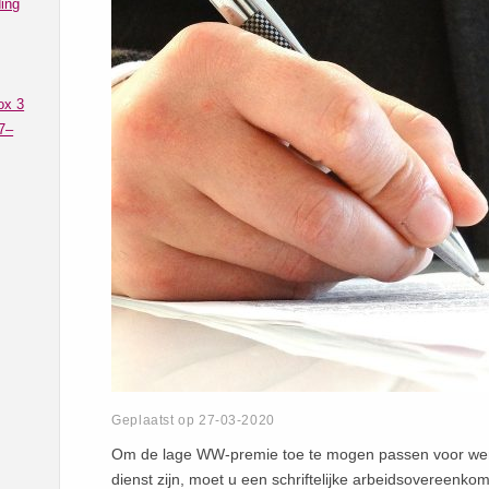
ing
ox 3
7–
Geplaatst op 27-03-2020
Om de lage WW-premie toe te mogen passen voor werkn
dienst zijn, moet u een schriftelijke arbeidsovereenk