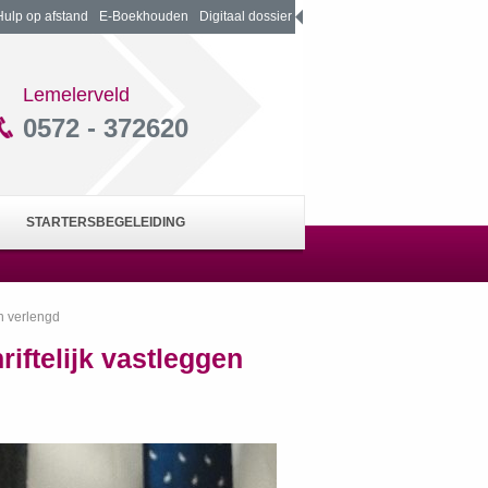
Hulp op afstand
E-Boekhouden
Digitaal dossier
Lemelerveld
0572 - 372620
STARTERSBEGELEIDING
en verlengd
iftelijk vastleggen