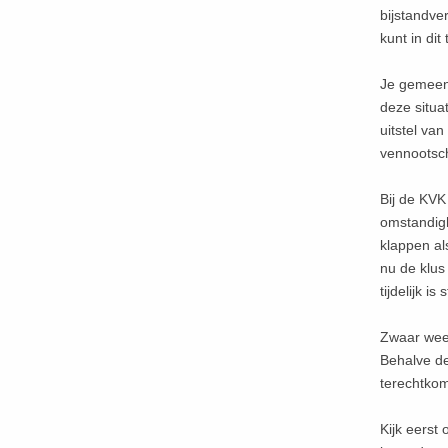
bijstandve
kunt in di
Je gemeent
deze situa
uitstel va
vennootsch
Bij de KVK
omstandigh
klappen al
nu de klu
tijdelijk i
Zwaar wee
Behalve de
terechtkom
Kijk eerst