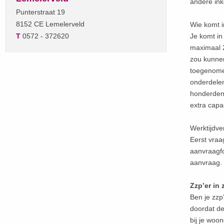
andere ink
Punterstraat 19
8152 CE Lemelerveld
Wie komt 
T
0572 - 372620
Je komt in
maximaal 
zou kunnen
toegenomen
onderdelen
honderden 
extra capa
Werktijdve
Eerst vraa
aanvraagfo
aanvraag. 
Zzp’er in
Ben je zzp
doordat de
bij je woo