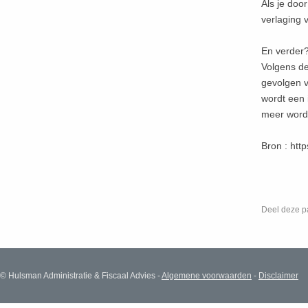
Als je doo
verlaging 
En verder
Volgens d
gevolgen v
wordt een 
meer wordt
Bron : htt
Deel deze p
© Hulsman Administratie & Fiscaal Advies -
Algemene voorwaarden
-
Disclaimer