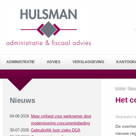
ADMINISTRATIE
ADVIES
VERSLAGGEVING
KANTOORA
Home
\
Nie
Het c
Nieuws
04-08-2026
Meer vrijheid voor werknemer door
Geplaatst 
modernisering concurrentiebeding
De overhei
30-07-2026
Gebruikelijk loon zieke DGA
nieuwe reg