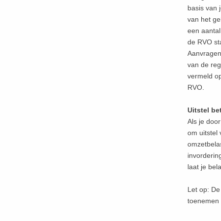
basis van 
van het ge
een aanta
de RVO st
Aanvragen 
van de reg
vermeld o
RVO.
Uitstel be
Als je doo
om uitstel
omzetbelas
invorderin
laat je bel
Let op: De
toenemen 