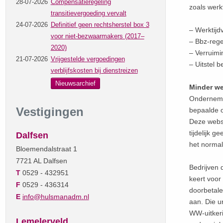
28-07-2026
Compensatieregeling
zoals werkt
transitievergoeding vervalt
24-07-2026
Definitief geen rechtsherstel box 3
– Werktijd
voor niet-bezwaarmakers (2017–
– Bbz-rege
2020)
– Verruim
21-07-2026
Vrijgestelde vergoedingen
– Uitstel b
verblijfskosten bij dienstreizen
Nieuwsarchief
Minder we
Ondernemer
Vestigingen
bepaalde o
Deze websi
tijdelijk 
Dalfsen
het normal
Bloemendalstraat 1
7721 AL Dalfsen
Bedrijven 
T
0529 - 432951
keert voor
F
0529 - 436314
doorbetale
E
info@hulsmanadm.nl
aan. Die u
WW-uitkerin
Lemelerveld