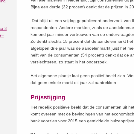
Van alle markten in Nederland, zijn consumenten dit ja
ing
Bijna een derde (32 procent) denkt dat de prijzen in 
Dat blijkt uit een vrijdag gepubliceerd onderzoek van
respondenten. Andere markten, zoals de aandelenmark
ox 3
komend jaar minder vertrouwen van de ondervraagde
7–
Zo denkt slechts 15 procent dat de aandelenmarkt het 
afgelopen drie jaar was de aandelenmarkt juist het m
helft van de consumenten (54 procent) denkt dat de ar
verslechteren, zo staat in het onderzoek.
Het algemene plaatje laat geen positief beeld zien. Vi
dat geen enkele markt dit jaar zal aantrekken.
Prijsstijging
Het redelijk positieve beeld dat de consumenten uit 
komt overeen met de bevindingen van het economisc
bank voorzien voor 2015 een gemiddelde huizenprijssti