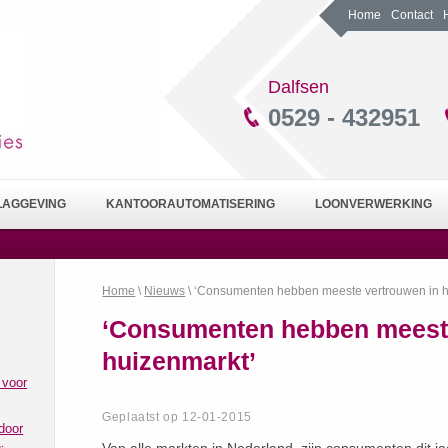
Home
Contact
Dalfsen
0529 - 432951
LAGGEVING
KANTOORAUTOMATISERING
LOONVERWERKING
Home
\
Nieuws
\ ‘Consumenten hebben meeste vertrouwen in h
‘Consumenten hebben meeste
huizenmarkt’
 voor
Geplaatst op 12-01-2015
door