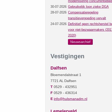
modernisering concurrentiebed
30-07-2026
Gebruikelijk loon zieke DGA
28-07-2026
Compensatieregeling
transitievergoeding vervalt
24-07-2026
Definitief geen rechtsherstel b
voor niet-bezwaarmakers (201
2020)
Nieuwsarchief
Vestigingen
Dalfsen
Bloemendalstraat 1
7721 AL Dalfsen
T
0529 - 432951
F
0529 - 436314
E
info@hulsmanadm.nl
Lemelerveld