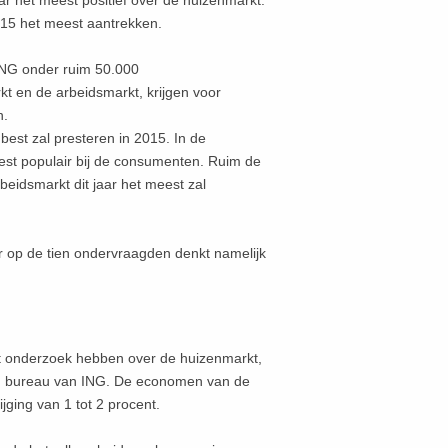
ar het meest positief over de huizenmarkt.
2015 het meest aantrekken.
 ING onder ruim 50.000
t en de arbeidsmarkt, krijgen voor
n.
best zal presteren in 2015. In de
eest populair bij de consumenten. Ruim de
beidsmarkt dit jaar het meest zal
er op de tien ondervraagden denkt namelijk
het onderzoek hebben over de huizenmarkt,
h bureau van ING. De economen van de
jging van 1 tot 2 procent.