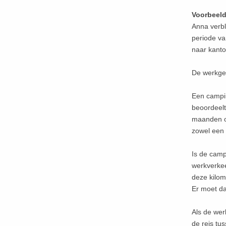
Voorbeeld
Anna verbl
periode va
naar kant
De werkgev
Een campin
beoordeelt
maanden op
zowel een 
Is de camp
werkverkee
deze kilom
Er moet da
Als de wer
de reis tu