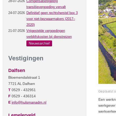
28-07-2026
Compensatieregeling
transitievergoeding vervalt
24-07-2026
Definitief geen rechtsherstel box 3
voor niet-bezwaarmakers (2017–
2020)
21-07-2026
Vrijgestelde vergoedingen
verblijfskosten bij dienstreizen
Nieuwsarchief
Vestigingen
Dalfsen
Bloemendalstraat 1
7721 AL Dalfsen
T
0529 - 432951
Geplaatst 
F
0529 - 436314
Een werkne
E
info@hulsmanadm.nl
werkgever 
werkverkee
Lemelerveld