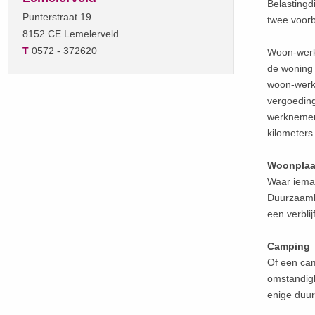
Belastingd
Punterstraat 19
twee voor
8152 CE Lemelerveld
T
0572 - 372620
Woon-werkv
de woning 
woon-werkv
vergoeding
werknemer 
kilometers
Woonplaat
Waar ieman
Duurzaamhe
een verbli
Camping
Of een camp
omstandigh
enige duur