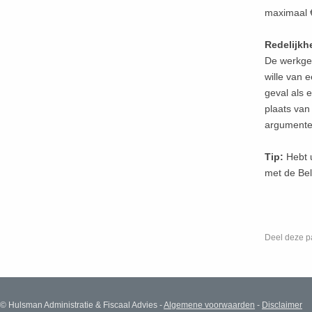
maximaal €
Redelijkh
De werkgev
wille van e
geval als 
plaats va
argumente
Tip:
Hebt 
met de Bel
Deel deze p
© Hulsman Administratie & Fiscaal Advies -
Algemene voorwaarden
-
Disclaimer