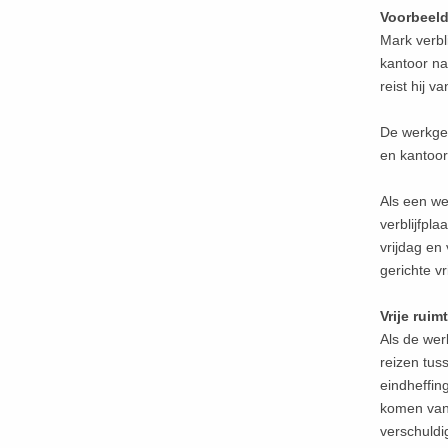
Voorbeeld
Mark verbli
kantoor n
reist hij 
De werkgev
en kantoor
Als een w
verblijfpl
vrijdag e
gerichte vr
Vrije ruim
Als de wer
reizen tus
eindheffin
komen van 
verschuldi