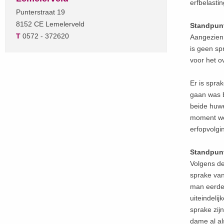
erfbelasti
Punterstraat 19
8152 CE Lemelerveld
Standpunt
T
0572 - 372620
Aangezien 
is geen sp
voor het o
Er is spra
gaan was be
beide huwe
moment wee
erfopvolgi
Standpun
Volgens de
sprake van
man eerder
uiteindelij
sprake zij
dame al a