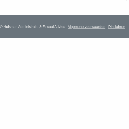
© Hulsman Administratie & Fiscaal Advies -
Algemene voorwaarden
-
Disclaimer