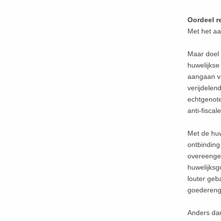
Oordeel r
Met het aa
Maar doel 
huwelijkse
aangaan va
verijdelen
echtgenote
anti-fiscal
Met de huw
ontbinding
overeenge
huwelijks
louter geb
goedereng
Anders dan