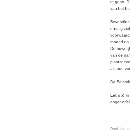
te gaan. D
van het hu
Bovendien
ernstig zie
voorwaarde
maand na h
De huwelij
van de dam
plaatsgevo
als een ver
De Belasti
Let op:
In 
ongetwijfe
Deel deze p