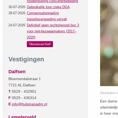
modernisering concurrentiebeding
30-07-2026
Gebruikelijk loon zieke DGA
28-07-2026
Compensatieregeling
transitievergoeding vervalt
24-07-2026
Definitief geen rechtsherstel box 3
voor niet-bezwaarmakers (2017–
2020)
Nieuwsarchief
Vestigingen
Dalfsen
Bloemendalstraat 1
7721 AL Dalfsen
T
0529 - 432951
Geplaatst 
F
0529 - 436314
Een dame i
E
info@hulsmanadm.nl
uiteindeli
is haar ma
Lemelerveld