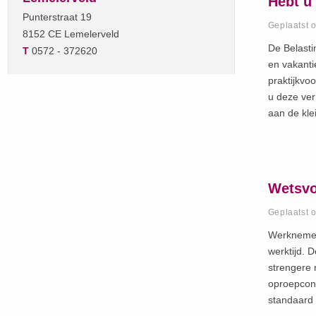
Hebt u
Punterstraat 19
Geplaatst 
8152 CE Lemelerveld
De Belasti
T
0572 - 372620
en vakanti
praktijkvo
u deze ve
aan de kl
Wetsvo
Geplaatst 
Werknemers
werktijd. 
strengere 
oproepcon
standaard 