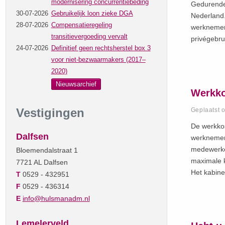
modernisering concurrentiebeding
Gedurende 
30-07-2026
Gebruikelijk loon zieke DGA
Nederland.
28-07-2026
Compensatieregeling
werknemers
transitievergoeding vervalt
privégebru
24-07-2026
Definitief geen rechtsherstel box 3
voor niet-bezwaarmakers (2017–
2020)
Nieuwsarchief
Werkko
Vestigingen
Geplaatst 
De werkko
Dalfsen
werknemer
medewerker
Bloemendalstraat 1
maximale k
7721 AL Dalfsen
Het kabine
T
0529 - 432951
F
0529 - 436314
E
info@hulsmanadm.nl
Lemelerveld