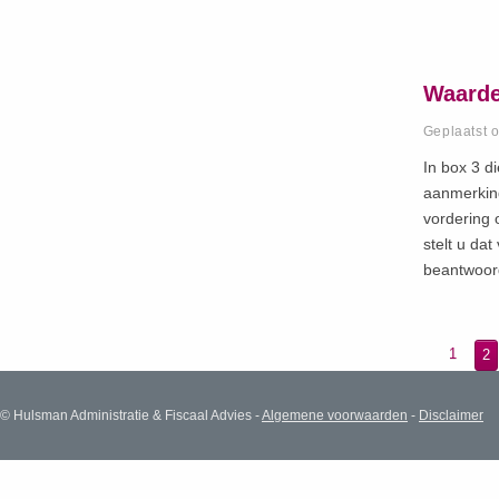
Waarde
Geplaatst 
In box 3 d
aanmerkin
vordering 
stelt u da
beantwoord
1
2
© Hulsman Administratie & Fiscaal Advies -
Algemene voorwaarden
-
Disclaimer