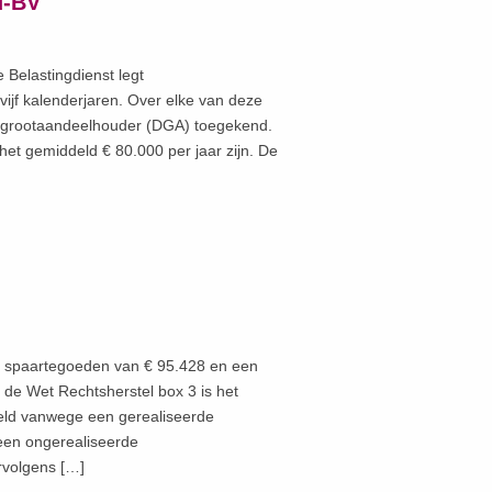
d-BV
Belastingdienst legt
ijf kalenderjaren. Over elke van deze
ur-grootaandeelhouder (DGA) toegekend.
 het gemiddeld € 80.000 per jaar zijn. De
en spaartegoeden van € 95.428 en een
de Wet Rechtsherstel box 3 is het
eld vanwege een gerealiseerde
een ongerealiseerde
rvolgens […]