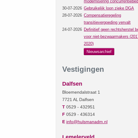
modernisering concurrentiebed
30-07-2026
Gebruikelijk loon zieke DGA
28-07-2026
Compensatieregeling
transitievergoeding vervalt
24-07-2026
Definitief geen rechtsherstel b
voor niet-bezwaarmakers (201
2020)
Nieuwsarchief
Vestigingen
Dalfsen
Bloemendalstraat 1
7721 AL Dalfsen
T
0529 - 432951
F
0529 - 436314
E
info@hulsmanadm.nl
Lemelerveld