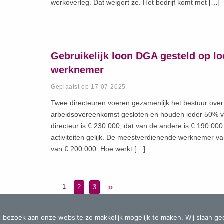
werkoverleg. Dat weigert ze. Het bedrijf komt met […]
Gebruikelijk loon DGA gesteld op l
werknemer
Geplaatst op 17-07-2025
Twee directeuren voeren gezamenlijk het bestuur ove
arbeidsovereenkomst gesloten en houden ieder 50% v
directeur is € 230.000, dat van de andere is € 190.00
activiteiten gelijk. De meestverdienende werknemer v
van € 200.000. Hoe werkt […]
»
1
2
3
ne voorwaarden
-
Disclaimer
 bezoek aan onze website zo makkelijk mogelijk te maken. Wij slaan ge