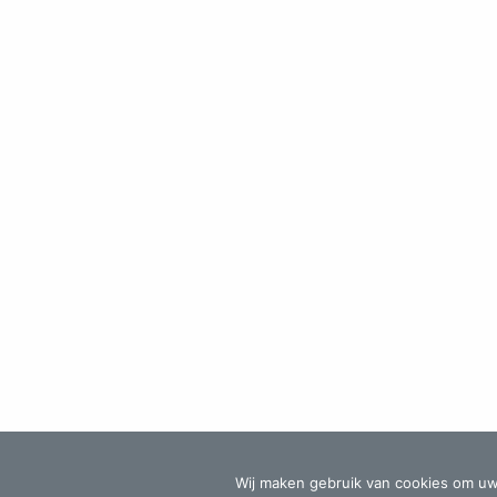
© Hulsman Administratie & Fiscaal Advies -
Algeme
Wij maken gebruik van cookies om uw