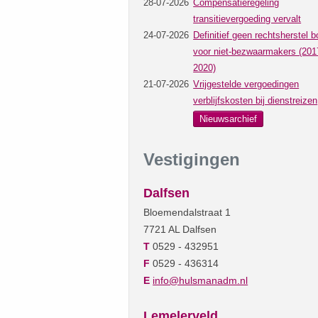
28-07-2026
Compensatieregeling
transitievergoeding vervalt
24-07-2026
Definitief geen rechtsherstel b
voor niet-bezwaarmakers (201
2020)
21-07-2026
Vrijgestelde vergoedingen
verblijfskosten bij dienstreizen
Nieuwsarchief
Vestigingen
Dalfsen
Bloemendalstraat 1
7721 AL Dalfsen
T
0529 - 432951
F
0529 - 436314
E
info@hulsmanadm.nl
Lemelerveld