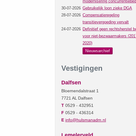
modernisering concurrentiebed
30-07-2026
Gebruikelijk loon zieke DGA
28-07-2026
Compensatieregeling
transitievergoeding vervalt
24-07-2026
Definitief geen rechtsherstel b
voor niet-bezwaarmakers (201
2020)
Nieuwsarchief
Vestigingen
Dalfsen
Bloemendalstraat 1
7721 AL Dalfsen
T
0529 - 432951
F
0529 - 436314
E
info@hulsmanadm.nl
Lemelerveld