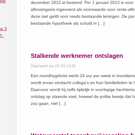
ing
december 2012 al bestond. Per 1 januari 2013 is voo
aflossingseis ingevoerd als voorwaarde voor rente-aft
deze niet geldt voor reeds bestaande leningen. De partic
bestaande hypotheek als schuld in […]
ox 3
7–
Stalkende werknemer ontslagen
Geplaatst op 25-03-2025
Een mondhygiënist werkt 24 uur per week in loondienst
wordt ervan verdacht collega’s en hun familieleden te 
Daarvoor wordt hij zelfs tijdelijk in voorlopige hechte
ontslag op staande voet, hoewel de politie bewijs dat
zou gaan, niet […]