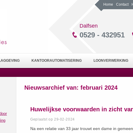
Home
Contact
Dalfsen
0529 - 432951
LAGGEVING
KANTOORAUTOMATISERING
LOONVERWERKING
Nieuwsarchief van:
februari 2024
Huwelijkse voorwaarden in zicht van
door
Geplaatst op 29-02-2024
ing
Na een relatie van 33 jaar trouwt een dame in gemee