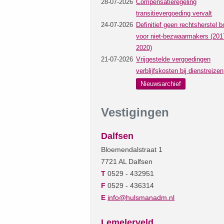
28-07-2026
Compensatieregeling
transitievergoeding vervalt
24-07-2026
Definitief geen rechtsherstel b
voor niet-bezwaarmakers (201
2020)
21-07-2026
Vrijgestelde vergoedingen
verblijfskosten bij dienstreizen
Nieuwsarchief
Vestigingen
Dalfsen
Bloemendalstraat 1
7721 AL Dalfsen
T
0529 - 432951
F
0529 - 436314
E
info@hulsmanadm.nl
Lemelerveld