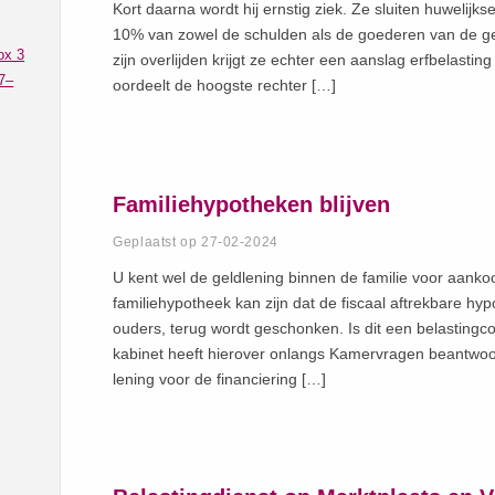
Kort daarna wordt hij ernstig ziek. Ze sluiten huwelijks
10% van zowel de schulden als de goederen van de g
ox 3
zijn overlijden krijgt ze echter een aanslag erfbelasti
7–
oordeelt de hoogste rechter […]
Familiehypotheken blijven
Geplaatst op 27-02-2024
U kent wel de geldlening binnen de familie voor aank
familiehypotheek kan zijn dat de fiscaal aftrekbare hyp
ouders, terug wordt geschonken. Is dit een belastingc
kabinet heeft hierover onlangs Kamervragen beantwoo
lening voor de financiering […]