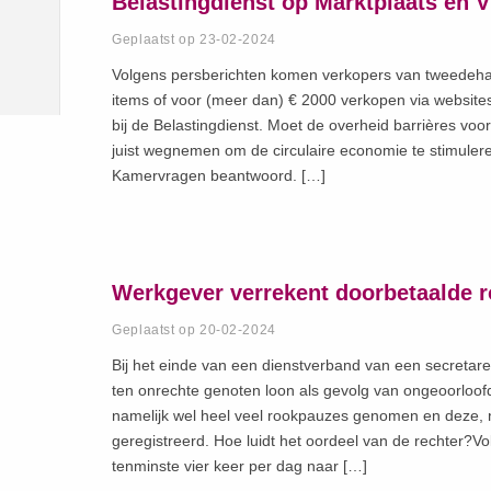
Belastingdienst op Marktplaats en V
Geplaatst op 23-02-2024
Volgens persberichten komen verkopers van tweedehand
items of voor (meer dan) € 2000 verkopen via websites 
bij de Belastingdienst. Moet de overheid barrières vo
juist wegnemen om de circulaire economie te stimulere
Kamervragen beantwoord. […]
Werkgever verrekent doorbetaalde 
Geplaatst op 20-02-2024
Bij het einde van een dienstverband van een secretare
ten onrechte genoten loon als gevolg van ongeoorloof
namelijk wel heel veel rookpauzes genomen en deze, na
geregistreerd. Hoe luidt het oordeel van de rechter?V
tenminste vier keer per dag naar […]