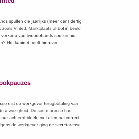
inted
s spullen die jaarlijks (meer dan) dertig
zoals Vinted, Marktplaats of Bol in beeld
or verkoop van tweedehands spullen niet
n? Het kabinet heeft hierover
rookpauzes
sse eist de werkgever terugbetaling van
de afwezigheid. De secretaresse had
ar achteraf bleek, niet allemaal correct
olgens de werkgever ging de secretaresse