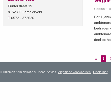
Vergoed
Punterstraat 19
Geplaatst 
8152 CE Lemelerveld
Per 1 janu
T
0572 - 372620
ambtenaren
bedragen g
ambtenaren
deel tot h
«
1
© Hulsman Administratie & Fiscaal Advies -
Algemene voorwaarden
-
Disclaimer