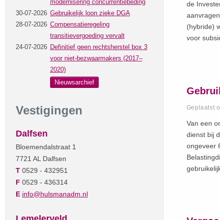
modernisering concurrentiebeding
de Investe
30-07-2026
Gebruikelijk loon zieke DGA
aanvragen 
28-07-2026
Compensatieregeling
(hybride)
transitievergoeding vervalt
voor subs
24-07-2026
Definitief geen rechtsherstel box 3
voor niet-bezwaarmakers (2017–
2020)
Nieuwsarchief
Gebruik
Vestigingen
Geplaatst 
Van een on
Dalfsen
dienst bij
ongeveer 6
Bloemendalstraat 1
Belastingd
7721 AL Dalfsen
gebruikel
T
0529 - 432951
F
0529 - 436314
E
info@hulsmanadm.nl
Lemelerveld