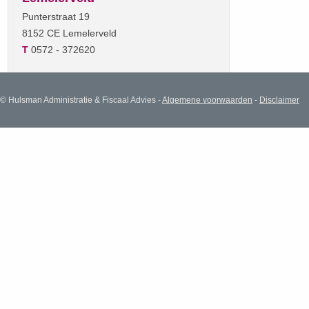
Punterstraat 19
8152 CE Lemelerveld
T
0572 - 372620
© Hulsman Administratie & Fiscaal Advies -
Algemene voorwaarden
-
Disclaimer