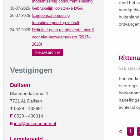
modernisering concurrentiebeding
rond het c
30-07-2026
Gebruikelijk loon zieke DGA
noodgedwon
28-07-2026
Compensatieregeling
buitenlan
transitievergoeding vervalt
ontvangen
24-07-2026
Definitief geen rechtsherstel box 3
voor niet-bezwaarmakers (2017–
2020)
Nieuwsarchief
Ritten
Vestigingen
Geplaatst 
Een werkne
Dalfsen
rittenregi
boekenonde
Bloemendalstraat 1
naheffings
7721 AL Dalfsen
achteraf o
T
0529 - 432951
F
0529 - 436314
E
info@hulsmanadm.nl
«
1
Lemelerveld