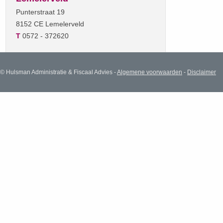
Punterstraat 19
8152 CE Lemelerveld
T
0572 - 372620
© Hulsman Administratie & Fiscaal Advies -
Algemene voorwaarden
-
Disclaimer