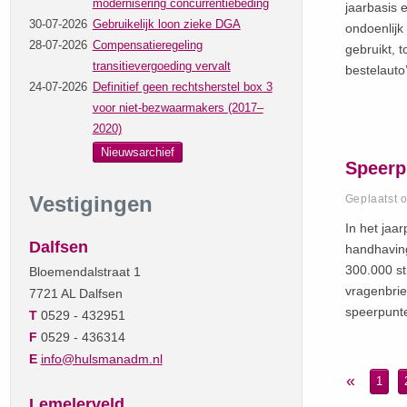
modernisering concurrentiebeding
jaarbasis 
30-07-2026
Gebruikelijk loon zieke DGA
ondoenlijk
28-07-2026
Compensatieregeling
gebruikt, 
transitievergoeding vervalt
bestelauto
24-07-2026
Definitief geen rechtsherstel box 3
voor niet-bezwaarmakers (2017–
2020)
Nieuwsarchief
Speerp
Vestigingen
Geplaatst 
In het jaa
Dalfsen
handhaving
300.000 st
Bloemendalstraat 1
vragenbrie
7721 AL Dalfsen
speerpunt
T
0529 - 432951
F
0529 - 436314
E
info@hulsmanadm.nl
«
1
Lemelerveld