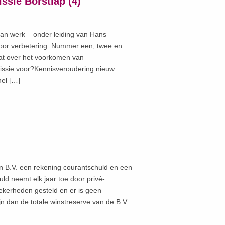
ssie Borstlap (4)
an werk – onder leiding van Hans
voor verbetering. Nummer een, twee en
at over het voorkomen van
issie voor?Kennisveroudering nieuw
nel […]
n B.V. een rekening courantschuld en een
ld neemt elk jaar toe door privé-
ekerheden gesteld en er is geen
jn dan de totale winstreserve van de B.V.