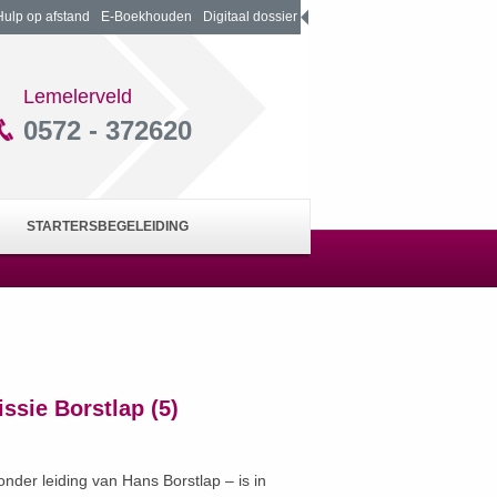
Hulp op afstand
E-Boekhouden
Digitaal dossier
Lemelerveld
0572 - 372620
STARTERSBEGELEIDING
ssie Borstlap (5)
der leiding van Hans Borstlap – is in