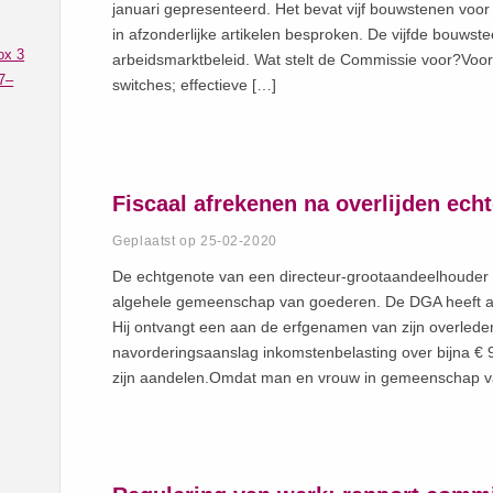
januari gepresenteerd. Het bevat vijf bouwstenen voor
in afzonderlijke artikelen besproken. De vijfde bouwste
ox 3
arbeidsmarktbeleid. Wat stelt de Commissie voor?Voork
7–
switches; effectieve […]
Fiscaal afrekenen na overlijden ec
Geplaatst op 25-02-2020
De echtgenote van een directeur-grootaandeelhouder 
algehele gemeenschap van goederen. De DGA heeft all
Hij ontvangt een aan de erfgenamen van zijn overlede
navorderingsaanslag inkomstenbelasting over bijna €
zijn aandelen.Omdat man en vrouw in gemeenschap 