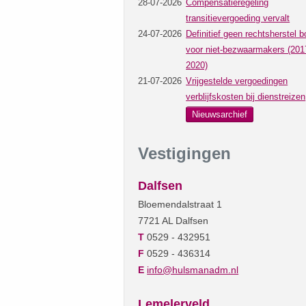
28-07-2026
Compensatieregeling
transitievergoeding vervalt
24-07-2026
Definitief geen rechtsherstel b
voor niet-bezwaarmakers (201
2020)
21-07-2026
Vrijgestelde vergoedingen
verblijfskosten bij dienstreizen
Nieuwsarchief
Vestigingen
Dalfsen
Bloemendalstraat 1
7721 AL Dalfsen
T
0529 - 432951
F
0529 - 436314
E
info@hulsmanadm.nl
Lemelerveld