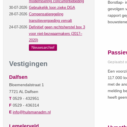
modernisering concurrentiebeding
Borstlap- 
30-07-2026
Gebruikelijk loon zieke DGA
gevolgen v
28-07-2026
Compensatieregeling
rapport ge
transitievergoeding vervalt
bouwstene
24-07-2026
Definitief geen rechtsherstel box 3
voor niet-bezwaarmakers (2017–
2020)
Nieuwsarchief
Passiev
Vestigingen
Geplaatst 
Een voorzi
Dalfsen
117.000 loo
met de an
Bloemendalstraat 1
melding be
7721 AL Dalfsen
heeft geen
T
0529 - 432951
F
0529 - 436314
E
info@hulsmanadm.nl
Lemelerveld