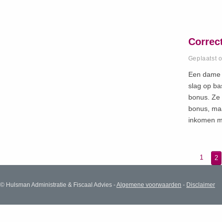
Correc
Geplaatst 
Een dame s
slag op ba
bonus. Ze 
bonus, maa
inkomen m
1
2
© Hulsman Administratie & Fiscaal Advies -
Algemene voorwaarden
-
Disclaimer