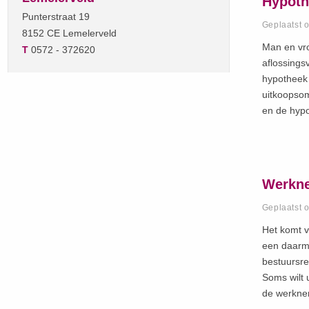
Hypoth
Punterstraat 19
Geplaatst 
8152 CE Lemelerveld
Man en vro
T
0572 - 372620
aflossings
hypotheek 
uitkoopso
en de hypo
Werkne
Geplaatst 
Het komt v
een daarme
bestuursr
Soms wilt 
de werkne