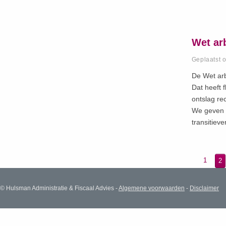
Wet ar
Geplaatst 
De Wet arb
Dat heeft f
ontslag rec
We geven e
transitieve
1
2
© Hulsman Administratie & Fiscaal Advies -
Algemene voorwaarden
-
Disclaimer