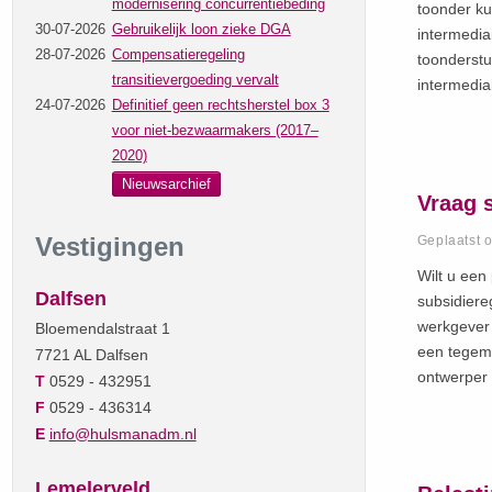
modernisering concurrentiebeding
toonder ku
30-07-2026
Gebruikelijk loon zieke DGA
intermedia
28-07-2026
Compensatieregeling
toonderstu
transitievergoeding vervalt
intermedia
24-07-2026
Definitief geen rechtsherstel box 3
voor niet-bezwaarmakers (2017–
2020)
Nieuwsarchief
Vraag s
Vestigingen
Geplaatst 
Wilt u een
Dalfsen
subsidiere
werkgever 
Bloemendalstraat 1
een tegemo
7721 AL Dalfsen
ontwerper 
T
0529 - 432951
F
0529 - 436314
E
info@hulsmanadm.nl
Lemelerveld