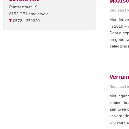
Maatsc
Punterstraat 19
Geplaatst 
8152 CE Lemelerveld
Moeder ver
T
0572 - 372620
In 2010 – 
Daarin exp
en gebouw
beleggings
Verrui
Geplaatst 
Met ingang
kabinet be
aan twee b
er verande
alle werk