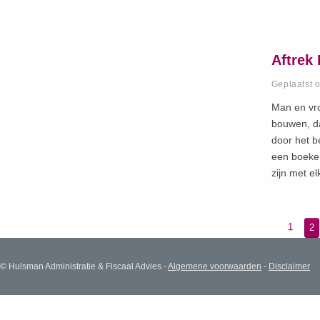
Aftrek
Geplaatst 
Man en vro
bouwen, da
door het b
een boeke
zijn met e
1
2
© Hulsman Administratie & Fiscaal Advies -
Algemene voorwaarden
-
Disclaimer