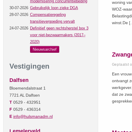
modernisering concurrentiebeding
woning van
30-07-2026
Gebruikelijk loon zieke DGA
WOZ-waard
28-07-2026
Compensatieregeling
Belastingd
transitievergoeding vervalt
winst.De [
24-07-2026
Definitief geen rechtsherstel box 3
voor niet-bezwaarmakers (2017–
2020)
Nieuwsarchief
Zwange
Vestigingen
Geplaatst 
Een vrouw 
Dalfsen
ontvangt z
werkgever.
Bloemendalstraat 1
dat ze zwa
7721 AL Dalfsen
gesprekken
T
0529 - 432951
F
0529 - 436314
E
info@hulsmanadm.nl
Lemelerveld