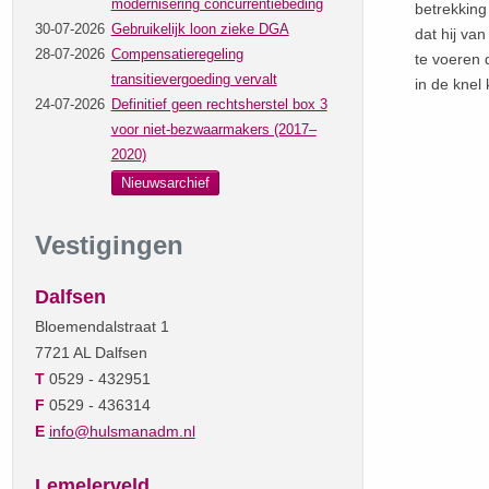
modernisering concurrentiebeding
betrekking
30-07-2026
Gebruikelijk loon zieke DGA
dat hij va
28-07-2026
Compensatieregeling
te voeren 
transitievergoeding vervalt
in de knel
24-07-2026
Definitief geen rechtsherstel box 3
voor niet-bezwaarmakers (2017–
2020)
Nieuwsarchief
Vestigingen
Dalfsen
Bloemendalstraat 1
7721 AL Dalfsen
T
0529 - 432951
F
0529 - 436314
E
info@hulsmanadm.nl
Lemelerveld