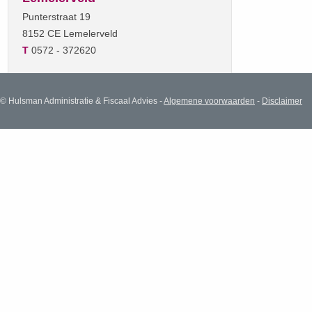
Punterstraat 19
8152 CE Lemelerveld
T
0572 - 372620
© Hulsman Administratie & Fiscaal Advies -
Algemene voorwaarden
-
Disclaimer