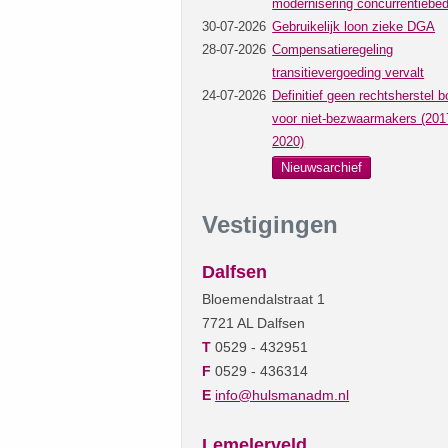
modernisering concurrentiebed
30-07-2026
Gebruikelijk loon zieke DGA
28-07-2026
Compensatieregeling
transitievergoeding vervalt
24-07-2026
Definitief geen rechtsherstel b
voor niet-bezwaarmakers (201
2020)
Nieuwsarchief
Vestigingen
Dalfsen
Bloemendalstraat 1
7721 AL Dalfsen
T
0529 - 432951
F
0529 - 436314
E
info@hulsmanadm.nl
Lemelerveld