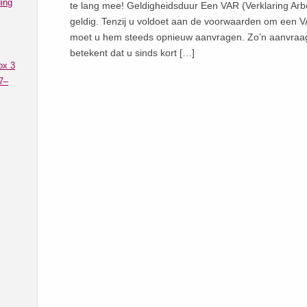
ing
te lang mee! Geldigheidsduur Een VAR (Verklaring Arbe
geldig. Tenzij u voldoet aan de voorwaarden om een V
moet u hem steeds opnieuw aanvragen. Zo’n aanvraag 
betekent dat u sinds kort […]
ox 3
7–